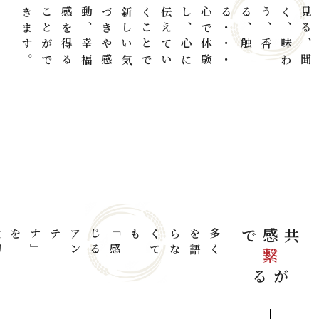
。
づ
き
や
感
動
、
幸
福
感
を
得
る
こ
と
が
で
き
ま
す
気
心
で
体
験
し
、
心
に
伝
え
て
い
く
こ
と
で
新
し
い
・
見
る
、
聞
く
、
味
わ
う
、
香
る
、
触
る
・
・
大
切
に
し
い
。
直
感
や
感
性
で
体
験
を
共
有
す
を
多
く
を
語
ら
な
く
て
も「
感
じ
る
ア
ン
テナ
」
共感で
繋
がる