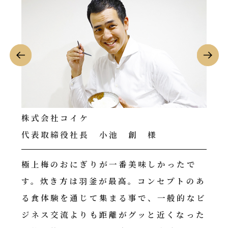
ノースブルー総合法律事務所
ア
代表弁護士 國安 耕太 様
取
たで
一番美味しかったのは出汁茶漬けですね。
一
トのあ
世界で一番好きなおにぎりは焼きたらこで
に
的なビ
す。とにかくおにぎりがデカすぎましたw
で
なった
た