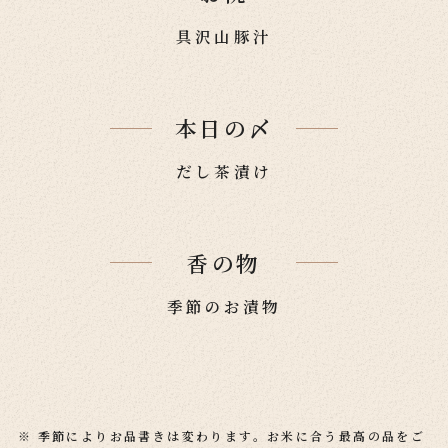
具沢山豚汁
本日の〆
だし茶漬け
香の物
季節のお漬物
※ 季節によりお品書きは変わります。お米に合う最高の品をご