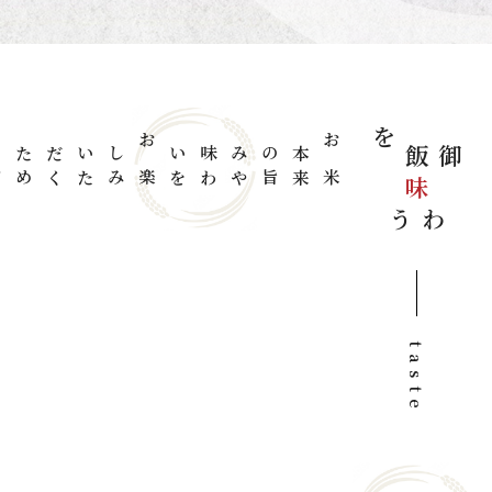
た
め
に
、
品
種
や
炊
き
方
に
拘
り
ま
した
く
お
米
本
来
の
旨
み
や
味
わ
い
を
お
楽
し
み
い
た
だ
御飯を
味
わう
taste