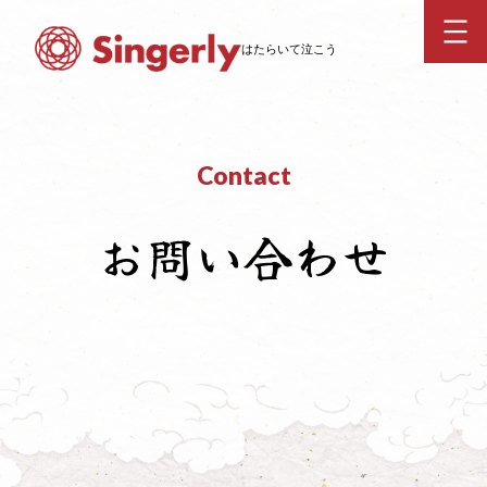
内
容
はたらいて泣こう
を
ス
キ
ッ
Contact
プ
お問い合わせ